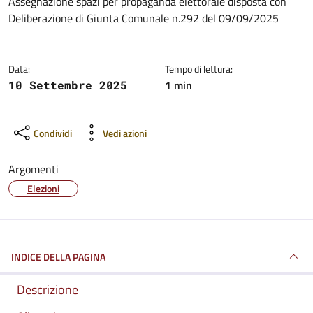
Dettagli della notizia
Assegnazione spazi per propaganda elettorale disposta con
Deliberazione di Giunta Comunale n.292 del 09/09/2025
Data:
Tempo di lettura:
1 min
10 Settembre 2025
Condividi
Vedi azioni
Argomenti
Elezioni
INDICE DELLA PAGINA
Descrizione