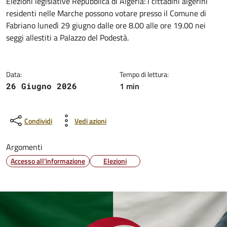
Dettagli della notizia
Elezioni legislative Repubblica di Algeria: i cittadini algerini
residenti nelle Marche possono votare presso il Comune di
Fabriano lunedì 29 giugno dalle ore 8.00 alle ore 19.00 nei
seggi allestiti a Palazzo del Podestà.
Data:
Tempo di lettura:
1 min
26 Giugno 2026
Condividi
Vedi azioni
Argomenti
Accesso all'informazione
Elezioni