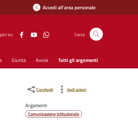
Accedi all'area personale
Facebook
YouTube
WhatsApp
uici su:
Cerca
a
Giunta
Avvisi
Tutti gli argomenti
Condividi
Vedi azioni
Argomenti
Comunicazione istituzionale