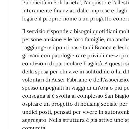
Pubblicità in Solidarietà", l'acquisto e l'all
interamente finanziati dalle imprese e dagli
legare il proprio nome a un progetto concret
Il servizio risponde a bisogni quotidiani mo
persone anziane e le loro famiglie, ma anc
raggiungere i punti nascita di Branca e Jesi 
giovani con patologie rare privi di mezzi prop
condizioni di particolare fragilità. A questi 
della spesa per chi vive in solitudine o ha di
volontari di Auser Fabriano e dell'Associazi
spesso impegnati in viaggi di un'ora o più
consegna si è svolta al complesso San Biagio
ospitare un progetto di housing sociale per
undici posti, pensati per vivere in autonomi
aggregato. Nella struttura è già attivo uno sp
comunità.