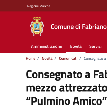
Vai ai contenuti
Vai al footer
Regione Marche
Comune di Fabriano
Amministrazione
Novità
Servizi
Home
/
Novità
/
Comunicati
/
Consegnato a 
Consegnato a Fab
mezzo attrezzato
“Pulmino Amico”