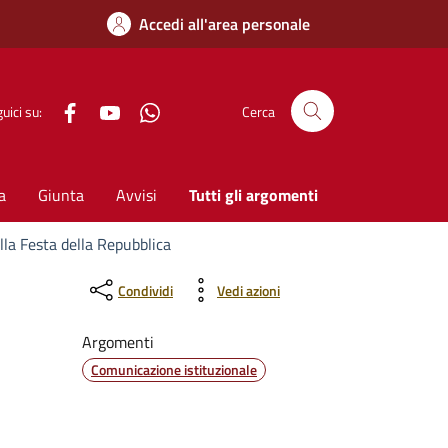
Accedi all'area personale
Facebook
YouTube
WhatsApp
uici su:
Cerca
a
Giunta
Avvisi
Tutti gli argomenti
lla Festa della Repubblica
Condividi
Vedi azioni
Argomenti
Comunicazione istituzionale