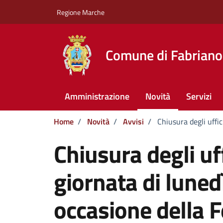
Vai ai contenuti
Vai al footer
Regione Marche
Comune di Fabriano
Amministrazione
Novità
Servizi
Home
/
Novità
/
Avvisi
/
Chiusura degli uffi
Chiusura degli uf
giornata di luned
occasione della F