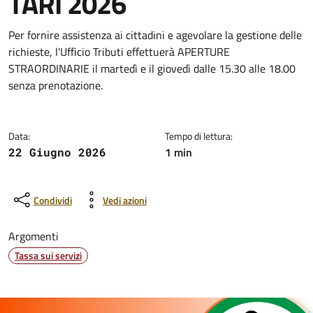
TARI 2026
Dettagli della notizia
Per fornire assistenza ai cittadini e agevolare la gestione delle
richieste, l'Ufficio Tributi effettuerà APERTURE
STRAORDINARIE il martedì e il giovedì dalle 15.30 alle 18.00
senza prenotazione.
Data:
Tempo di lettura:
1 min
22 Giugno 2026
Condividi
Vedi azioni
Argomenti
Tassa sui servizi